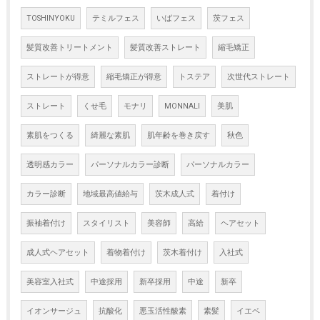
TOSHINYOKU
テミルフェス
いばフェス
茨フェス
髪質改善トリートメント
髪質改善ストレート
縮毛矯正
ストレートが得意
縮毛矯正が得意
トステア
次世代ストレート
ストレート
くせ毛
モナリ
MONNALI
美肌
素肌をつくる
綺麗な素肌
肌年齢を巻き戻す
秋色
透明感カラー
パーソナルカラー診断
パーソナルカラー
カラー診断
地域最高値給与
茨木成人式
着付け
振袖着付け
スタイリスト
美容師
高給
ヘアセット
成人式ヘアセット
着物着付け
茨木着付け
入社式
美容室入社式
中途採用
新卒採用
中途
新卒
イオンサージュ
抗酸化
悪玉活性酸素
素髪
イエベ