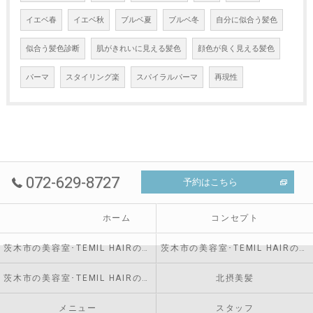
イエベ春
イエベ秋
ブルベ夏
ブルベ冬
自分に似合う髪色
似合う髪色診断
肌がきれいに見える髪色
顔色が良く見える髪色
パーマ
スタイリング楽
スパイラルパーマ
再現性
072-629-8727
予約はこちら
ホーム
コンセプト
茨木市の美容室･TEMIL HAIRのお客様の声
茨木市の美容室･TEMIL HAIRの口コミ情報
茨木市の美容室･TEMIL HAIRの評判
北摂美髪
メニュー
スタッフ