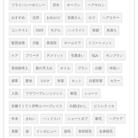
プライバシーポリシー
茨木
オープン
ヘアサロン
おすすめ
北摂
お出かけ
花屋さん
ロゴ
ヘアカラー
コンテスト
2020
モデル
ハイライト
暗髪
色落ち
髪質改善
大阪
美容院
ホームケア
トリートメント
ケア
ブリーチ
デメリット
毛量多い
悩み
モンブラン
美容師求人
髪の手入れ
オイル
ブラシ
白髪
仲良い
接客
髪色
コロナ
対策
カット
白髪対策
カラー
人気
フラワーアレンジメント
教室
ショート
近畿てくてく伊勢エバーグレイス
白髪ぼかし
ピトレティカ
年末
きれい
ヘッドスパ
ショートボブ
癖毛
ヘアケア
美髪
楽
インタビュー
脱毛
美容脱毛
全身脱毛