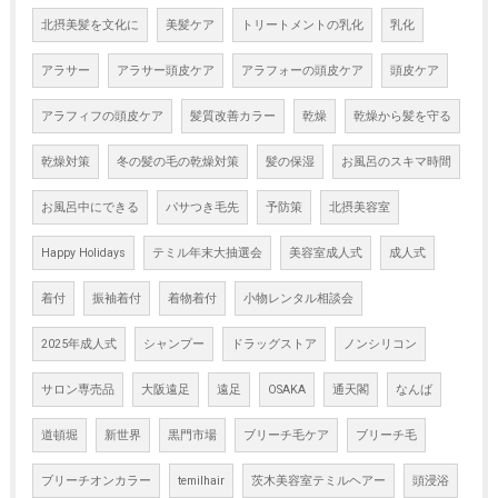
北摂美髪を文化に
美髪ケア
トリートメントの乳化
乳化
アラサー
アラサー頭皮ケア
アラフォーの頭皮ケア
頭皮ケア
アラフィフの頭皮ケア
髪質改善カラー
乾燥
乾燥から髪を守る
乾燥対策
冬の髪の毛の乾燥対策
髪の保湿
お風呂のスキマ時間
お風呂中にできる
パサつき毛先
予防策
北摂美容室
Happy Holidays
テミル年末大抽選会
美容室成人式
成人式
着付
振袖着付
着物着付
小物レンタル相談会
2025年成人式
シャンプー
ドラッグストア
ノンシリコン
サロン専売品
大阪遠足
遠足
OSAKA
通天閣
なんば
道頓堀
新世界
黒門市場
ブリーチ毛ケア
ブリーチ毛
ブリーチオンカラー
temilhair
茨木美容室テミルヘアー
頭浸浴