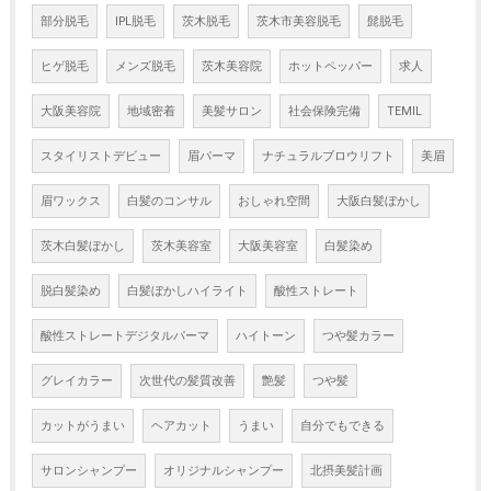
部分脱毛
IPL脱毛
茨木脱毛
茨木市美容脱毛
髭脱毛
ヒゲ脱毛
メンズ脱毛
茨木美容院
ホットペッパー
求人
大阪美容院
地域密着
美髪サロン
社会保険完備
TEMIL
スタイリストデビュー
眉パーマ
ナチュラルブロウリフト
美眉
眉ワックス
白髪のコンサル
おしゃれ空間
大阪白髪ぼかし
茨木白髪ぼかし
茨木美容室
大阪美容室
白髪染め
脱白髪染め
白髪ぼかしハイライト
酸性ストレート
酸性ストレートデジタルパーマ
ハイトーン
つや髪カラー
グレイカラー
次世代の髪質改善
艶髪
つや髪
カットがうまい
ヘアカット
うまい
自分でもできる
サロンシャンプー
オリジナルシャンプー
北摂美髪計画